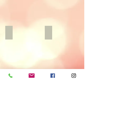
格
格
￥55000（税
￥16500（税
込）
込）
シュガーピンク
参
考
価
格
￥22000（税
込）