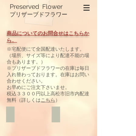
Preserved Flower
プリザーブドフラワー
​商品についてのお問合せはこちらか
ら。
​※宅配便にて全国配達いたします。
（場所、サイズ等により配達不能の場
合もあります。）
​※プリザーブドフラワーの在庫は毎日
入れ替わっております。在庫はお問い
合わせください。
お早めにご注文下さいませ。
税込３３００円以上高松市旧市内配達
無料（詳しくは
こちら
）
ウォールデコ
ブラウンプリザ
参
参
考
考
価
価