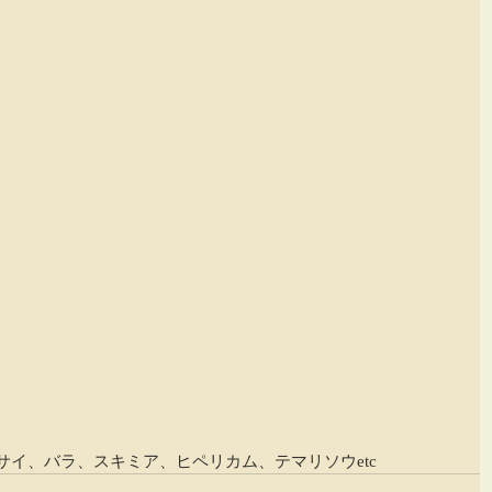
イ、バラ、スキミア、ヒペリカム、テマリソウetc